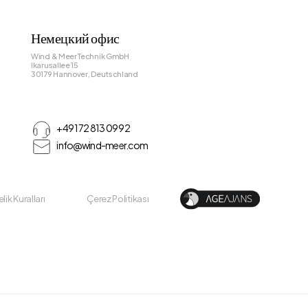
Немецкий офис
Wind & Meer Technik GmbH
Ikarusallee 15
30179 Hannover, Deutschland
+49 172 813 09 92
info@wind-meer.com
lik Kuralları
Çerez Politikası