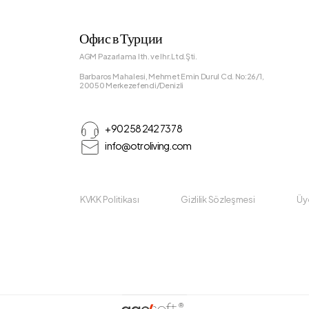
Офис в Турции
AGM Pazarlama Ith. ve Ihr.Ltd.Şti.
Barbaros Mahalesi, Mehmet Emin Durul Cd. No:26/1,
20050 Merkezefendi/Denizli
+90 258 242 73 78
info@otroliving.com
KVKK Politikası
Gizlilik Sözleşmesi
Üye