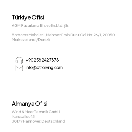
Türkiye Ofisi
AGM Pazarlama Ith. ve Ihr.Ltd.Şti.
Barbaros Mahalesi, Mehmet Emin Durul Cd. No:26/1, 20050
Merkezefendi/Denizli
+90 258 242 73 78
info@otroliving.com
Almanya Ofisi
Wind & Meer Technik GmbH
Ikarusallee 15
30179 Hannover, Deutschland