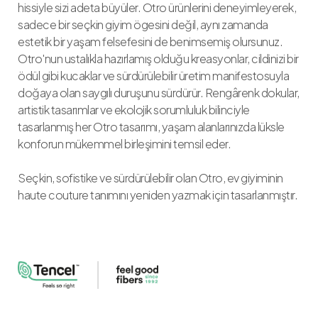
hissiyle sizi adeta büyüler. Otro ürünlerini deneyimleyerek,
sadece bir seçkin giyim ögesini değil, aynı zamanda
estetik bir yaşam felsefesini de benimsemiş olursunuz.
Otro'nun ustalıkla hazırlamış olduğu kreasyonlar, cildinizi bir
ödül gibi kucaklar ve sürdürülebilir üretim manifestosuyla
doğaya olan saygılı duruşunu sürdürür. Rengârenk dokular,
artistik tasarımlar ve ekolojik sorumluluk bilinciyle
tasarlanmış her Otro tasarımı, yaşam alanlarınızda lüksle
konforun mükemmel birleşimini temsil eder.
Seçkin, sofistike ve sürdürülebilir olan Otro, ev giyiminin
haute couture tanımını yeniden yazmak için tasarlanmıştır.