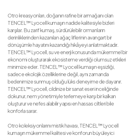
Otro kreasyonları, doğanın rafine bir armağanı olan
TENCEL™ Lyocell kumaşın nadide kalitesiyle bizleri
karşılar. Bu zarif kumaş, sürdürülebilir ormanların
derinliklerinden kazanılan ağaç liflerinin avangart bir
dönüşümle hayatını kazandığı hikâyeyi anlatmaktadır.
TENCEL™ Lyocell, su ve enerji konusunda mükemmel bir
ekonomi oluşturarak ekosisteme verdiği olumsuz etkileri
minimize eder. TENCEL™ Lyocell kumaşın eşsizliği,
sadece ekolojik özelliklerine değil, aynı zamanda
bedenimize sunmuş olduğu lüks deneyime de dayanır.
TENCEL™ Lyocell, cildinize bir sanat eseri inceliğinde
dokunur, nem yönetimiyle terlemeye karşı bir kalkan
oluşturur ve nefes alabilir yapısı en hassas ciltleri bile
konforla sarar.
Otro koleksiyonlarını mistik havası, TENCEL™ Lyocell
kumaşın mükemmel kalitesi ve konforun büyüleyici