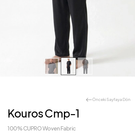
Önceki Sayfaya Dön
Kouros Cmp-1
100% CUPRO Woven Fabric