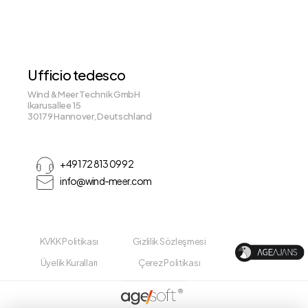
Ufficio tedesco
Wind & Meer Technik GmbH
Ikarusallee 15
30179 Hannover, Deutschland
+49 172 813 09 92
info@wind-meer.com
KVKK Politikası
Gizlilik Sözleşmesi
Üyelik Kuralları
Çerez Politikası