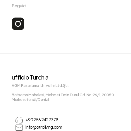
Seguici
ufficio Turchia
AGM Pazarlama Ith. ve Ihr.Ltd.Şti.
Barbaros Mahalesi, Mehmet Emin Durul Cd. No:26/1, 20050
Merkezefendi/Denizli
+90 258 242 73 78
info@otroliving.com