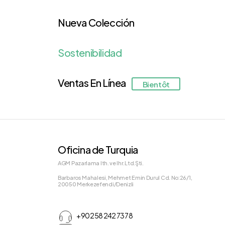
Nueva Colección
Sostenibilidad
Ventas En Línea
Bientôt
Oficina de Turquia
AGM Pazarlama Ith. ve Ihr.Ltd.Şti.
Barbaros Mahalesi, Mehmet Emin Durul Cd. No:26/1,
20050 Merkezefendi/Denizli
+90 258 242 73 78