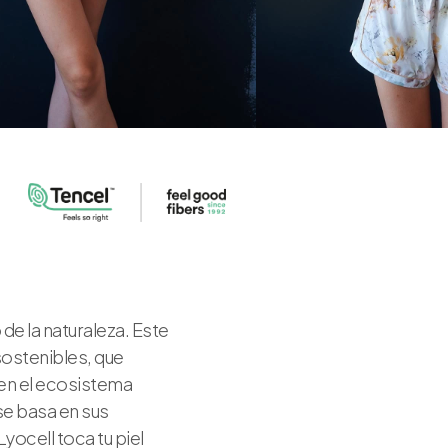
de la naturaleza. Este
sostenibles, que
 en el ecosistema
se basa en sus
ocell toca tu piel