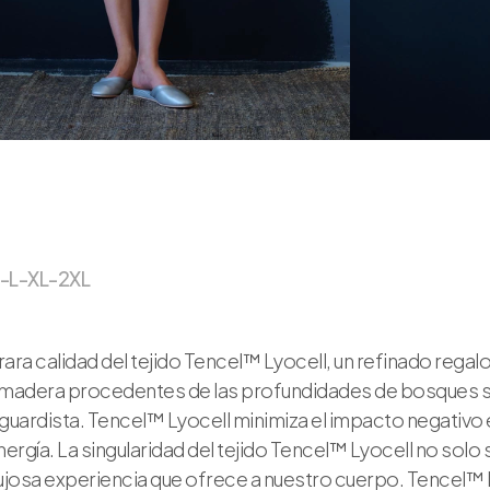
-L-XL-2XL
ara calidad del tejido Tencel™ Lyocell, un refinado regalo 
 de madera procedentes de las profundidades de bosques 
guardista. Tencel™ Lyocell minimiza el impacto negativo
gía. La singularidad del tejido Tencel™ Lyocell no solo 
ujosa experiencia que ofrece a nuestro cuerpo. Tencel™ Ly