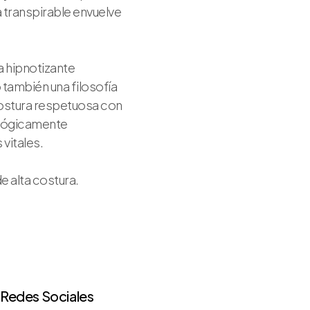
a transpirable envuelve
la hipnotizante
 también una filosofía
postura respetuosa con
cológicamente
vitales.
e alta costura.
Redes Sociales