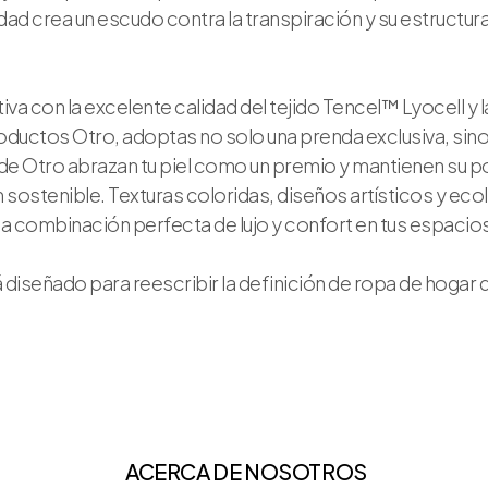
ad crea un escudo contra la transpiración y su estructur
iva con la excelente calidad del tejido Tencel™ Lyocell y 
oductos Otro, adoptas no solo una prenda exclusiva, sino
 de Otro abrazan tu piel como un premio y mantienen su 
n sostenible. Texturas coloridas, diseños artísticos y e
 combinación perfecta de lujo y confort en tus espacios 
 diseñado para reescribir la definición de ropa de hogar d
ACERCA DE NOSOTROS