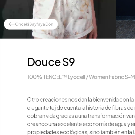
Önceki Sayfaya Dön
Douce S9
100% TENCEL™ Lyocell / Women Fabric S-M
Otro creaciones nos dan la bienvenida con la r
elegante tejido cuenta la historia de fibras
cobran vida gracias a una transformación van
creando una excelente economía de agua y ener
propiedades ecológicas, sino también en la l