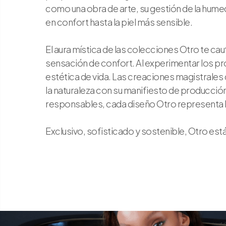
como una obra de arte, su gestión de la humed
en confort hasta la piel más sensible.
El aura mística de las colecciones Otro te caut
sensación de confort. Al experimentar los pr
estética de vida. Las creaciones magistrales
la naturaleza con su manifiesto de producció
responsables, cada diseño Otro representa la
Exclusivo, sofisticado y sostenible, Otro está