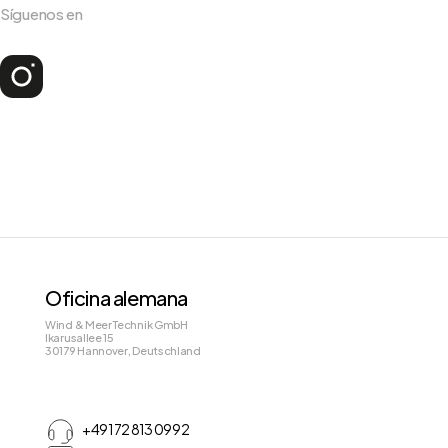
Síguenos en
Oficina alemana
Wind & Meer Technik GmbH
Ikarusallee 15
30179 Hannover, Deutschland
+49 172 813 09 92