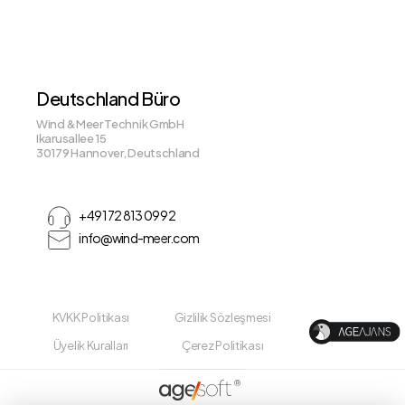
Deutschland Büro
Wind & Meer Technik GmbH
Ikarusallee 15
30179 Hannover, Deutschland
+49 172 813 09 92
info@wind-meer.com
KVKK Politikası
Gizlilik Sözleşmesi
Üyelik Kuralları
Çerez Politikası