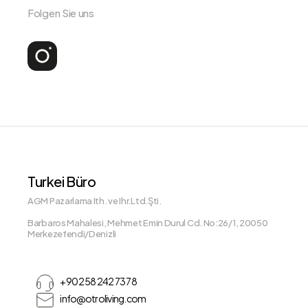
Folgen Sie uns
Turkei Büro
AGM Pazarlama Ith. ve Ihr.Ltd.Şti.
Barbaros Mahalesi, Mehmet Emin Durul Cd. No:26/1, 20050
Merkezefendi/Denizli
+90 258 242 73 78
info@otroliving.com