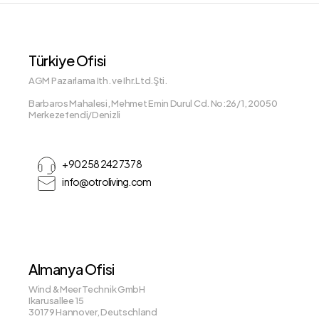
Türkiye Ofisi
AGM Pazarlama Ith. ve Ihr.Ltd.Şti.
Barbaros Mahalesi, Mehmet Emin Durul Cd. No:26/1, 20050
Merkezefendi/Denizli
+90 258 242 73 78
info@otroliving.com
Almanya Ofisi
Wind & Meer Technik GmbH
Ikarusallee 15
30179 Hannover, Deutschland