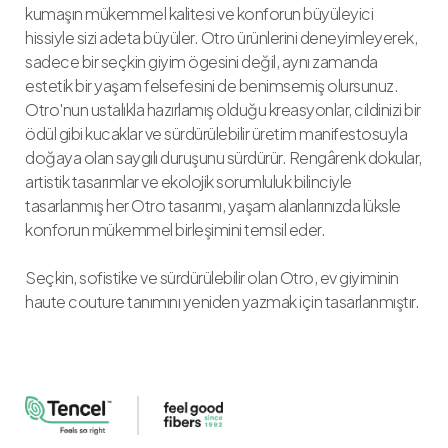
kumaşın mükemmel kalitesi ve konforun büyüleyici
hissiyle sizi adeta büyüler. Otro ürünlerini deneyimleyerek,
sadece bir seçkin giyim ögesini değil, aynı zamanda
estetik bir yaşam felsefesini de benimsemiş olursunuz.
Otro'nun ustalıkla hazırlamış olduğu kreasyonlar, cildinizi bir
ödül gibi kucaklar ve sürdürülebilir üretim manifestosuyla
doğaya olan saygılı duruşunu sürdürür. Rengârenk dokular,
artistik tasarımlar ve ekolojik sorumluluk bilinciyle
tasarlanmış her Otro tasarımı, yaşam alanlarınızda lüksle
konforun mükemmel birleşimini temsil eder.
Seçkin, sofistike ve sürdürülebilir olan Otro, ev giyiminin
haute couture tanımını yeniden yazmak için tasarlanmıştır.