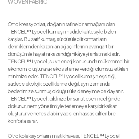
WOVEN FABRIC
Otro kreasyonları, doğanın rafine bir armağanı olan
TENCEL™ Lyocell kumaşın nadide kalitesiyle bizleri
karşılar. Bu zarif kumaş, sürdürülebilir ormanların
derinliklerinden kazanılan ağaç liflerinin avangart bir
dönüşümle hayatını kazandığı hikâyeyi anlatmaktadır.
TENCEL™ Lyocell, su ve enerji konusunda mükemmel bir
ekonomi oluşturarak ekosisteme verdiği olumsuz etkileri
minimize eder. TENCEL™ Lyocell kumaşın eşsizliği,
sadece ekolojik özelliklerine değil, aynı zamanda
bedenimize sunmuş olduğu lüks deneyime de dayanır.
TENCEL™ Lyocell, cildinize bir sanat eseri inceliğinde
dokunur, nem yönetimiyle terlemeye karşı bir kalkan
oluşturur ve nefes alabilir yapısı en hassas ciltleri bile
konforla sarar.
Otro koleksiyonlarını mistik havası, TENCEL™ Lyocell