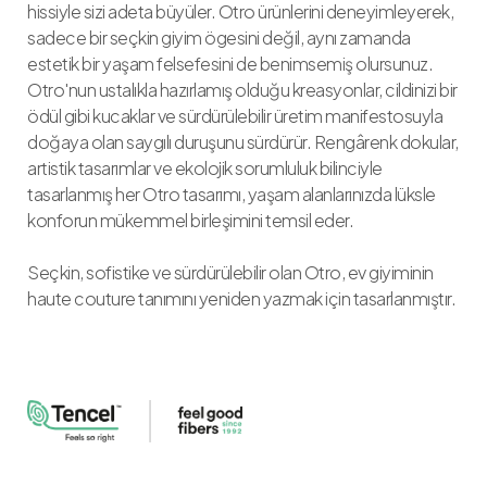
hissiyle sizi adeta büyüler. Otro ürünlerini deneyimleyerek,
sadece bir seçkin giyim ögesini değil, aynı zamanda
estetik bir yaşam felsefesini de benimsemiş olursunuz.
Otro'nun ustalıkla hazırlamış olduğu kreasyonlar, cildinizi bir
ödül gibi kucaklar ve sürdürülebilir üretim manifestosuyla
doğaya olan saygılı duruşunu sürdürür. Rengârenk dokular,
artistik tasarımlar ve ekolojik sorumluluk bilinciyle
tasarlanmış her Otro tasarımı, yaşam alanlarınızda lüksle
konforun mükemmel birleşimini temsil eder.
Seçkin, sofistike ve sürdürülebilir olan Otro, ev giyiminin
haute couture tanımını yeniden yazmak için tasarlanmıştır.