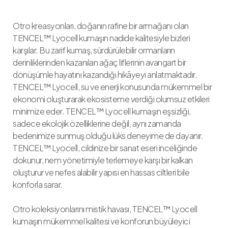
Otro kreasyonları, doğanın rafine bir armağanı olan
TENCEL™ Lyocell kumaşın nadide kalitesiyle bizleri
karşılar. Bu zarif kumaş, sürdürülebilir ormanların
derinliklerinden kazanılan ağaç liflerinin avangart bir
dönüşümle hayatını kazandığı hikâyeyi anlatmaktadır.
TENCEL™ Lyocell, su ve enerji konusunda mükemmel bir
ekonomi oluşturarak ekosisteme verdiği olumsuz etkileri
minimize eder. TENCEL™ Lyocell kumaşın eşsizliği,
sadece ekolojik özelliklerine değil, aynı zamanda
bedenimize sunmuş olduğu lüks deneyime de dayanır.
TENCEL™ Lyocell, cildinize bir sanat eseri inceliğinde
dokunur, nem yönetimiyle terlemeye karşı bir kalkan
oluşturur ve nefes alabilir yapısı en hassas ciltleri bile
konforla sarar.
Otro koleksiyonlarını mistik havası, TENCEL™ Lyocell
kumaşın mükemmel kalitesi ve konforun büyüleyici