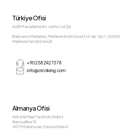
Türkiye Ofisi
AGM Pazarlama Ith. ve Ihr.Ltd.Şti.
Barbaros Mahalesi, Mehmet Emin Durul Cd. No:26/1, 20050
Merkezefendi/Denizli
+90 258 242 73 78
info@otroliving.com
Almanya Ofisi
Wind & Meer Technik GmbH
Ikarusallee 15
30179 Hannover, Deutschland