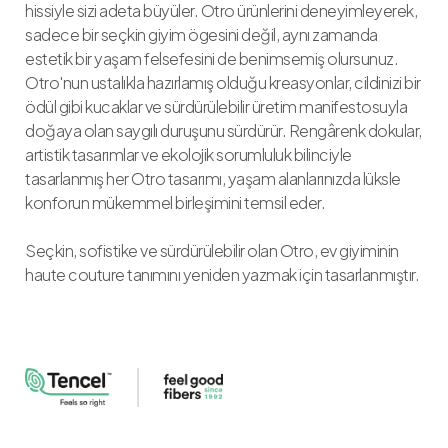
hissiyle sizi adeta büyüler. Otro ürünlerini deneyimleyerek,
sadece bir seçkin giyim ögesini değil, aynı zamanda
estetik bir yaşam felsefesini de benimsemiş olursunuz.
Otro'nun ustalıkla hazırlamış olduğu kreasyonlar, cildinizi bir
ödül gibi kucaklar ve sürdürülebilir üretim manifestosuyla
doğaya olan saygılı duruşunu sürdürür. Rengârenk dokular,
artistik tasarımlar ve ekolojik sorumluluk bilinciyle
tasarlanmış her Otro tasarımı, yaşam alanlarınızda lüksle
konforun mükemmel birleşimini temsil eder.
Seçkin, sofistike ve sürdürülebilir olan Otro, ev giyiminin
haute couture tanımını yeniden yazmak için tasarlanmıştır.