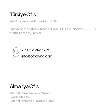
Türkiye Ofisi
AGM Pazarlama Ith. ve Ihr.Ltd.Şti.
Barbaros Mahalesi, Mehmet Emin Durul Cd. No:26/1, 20050
Merkezefendi/Denizli
+90 258 242 73 78
info@otroliving.com
Almanya Ofisi
Wind & Meer Technik GmbH
Ikarusallee 15
30179 Hannover, Deutschland