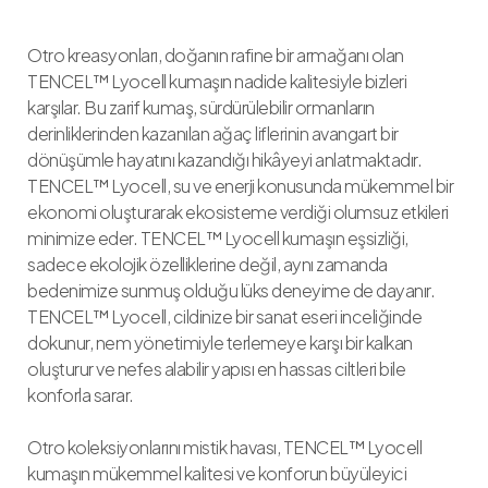
Otro kreasyonları, doğanın rafine bir armağanı olan
TENCEL™ Lyocell kumaşın nadide kalitesiyle bizleri
karşılar. Bu zarif kumaş, sürdürülebilir ormanların
derinliklerinden kazanılan ağaç liflerinin avangart bir
dönüşümle hayatını kazandığı hikâyeyi anlatmaktadır.
TENCEL™ Lyocell, su ve enerji konusunda mükemmel bir
ekonomi oluşturarak ekosisteme verdiği olumsuz etkileri
minimize eder. TENCEL™ Lyocell kumaşın eşsizliği,
sadece ekolojik özelliklerine değil, aynı zamanda
bedenimize sunmuş olduğu lüks deneyime de dayanır.
TENCEL™ Lyocell, cildinize bir sanat eseri inceliğinde
dokunur, nem yönetimiyle terlemeye karşı bir kalkan
oluşturur ve nefes alabilir yapısı en hassas ciltleri bile
konforla sarar.
Otro koleksiyonlarını mistik havası, TENCEL™ Lyocell
kumaşın mükemmel kalitesi ve konforun büyüleyici